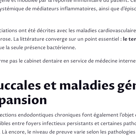
gène et modulée par la réponse immunitaire du patient. Ce
ystémique de médiateurs inflammatoires, ainsi que d’épis
iations ont été décrites avec les maladies cardiovasculaires
orose. La littérature converge sur un point essentiel :
le te
que la seule présence bactérienne.
orme pas le cabinet dentaire en service de médecine interne,
uccales et maladies gé
pansion
fections endodontiques chroniques font également l’objet d
bles entre foyers infectieux persistants et certaines patho
Là encore, le niveau de preuve varie selon les pathologies