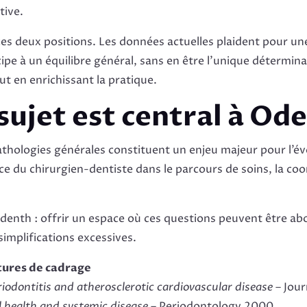
tive.
e ces deux positions. Les données actuelles plaident pour u
ipe à un équilibre général, sans en être l’unique détermina
ut en enrichissant la pratique.
sujet est central à Od
athologies générales constituent un enjeu majeur pour l’év
ce du chirurgien-dentiste dans le parcours de soins, la coord
denth : offrir un espace où ces questions peuvent être a
 simplifications excessives.
ctures de cadrage
riodontitis and atherosclerotic cardiovascular disease
– Jour
l health and systemic disease
– Periodontology 2000