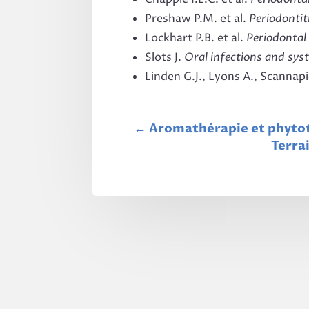
Preshaw P.M. et al.
Periodontit
Lockhart P.B. et al.
Periodontal
Slots J.
Oral infections and sys
Linden G.J., Lyons A., Scannap
←
Aromathérapie et phytot
Terra