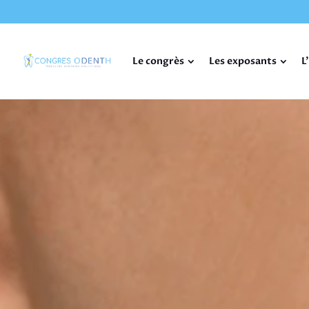
Le congrès
Les exposants
L