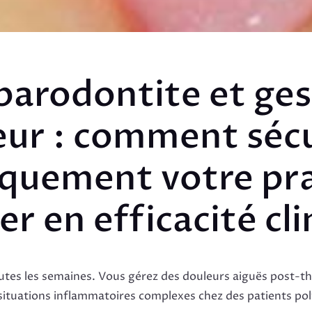
arodontite et ges
eur : comment sécu
iquement votre pr
r en efficacité cl
utes les semaines. Vous gérez des douleurs aiguës post-t
situations inflammatoires complexes chez des patients po