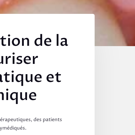
tion de la
riser
atique et
inique
hérapeutiques, des patients
lymédiqués.