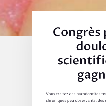
Congrès p
doul
scientif
gagne
Vous traitez des parodontites to
chroniques peu observants, des 