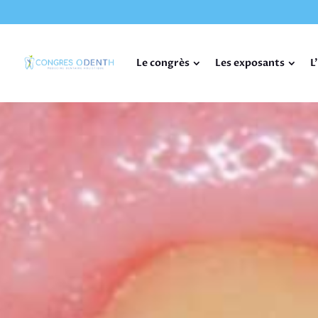
Le congrès
Les exposants
L